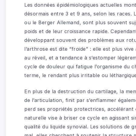
Les données épidémiologiques actuelles montr
désormais entre 3 et 9 ans, selon les races.
ou le Berger Allemand, sont plus souvent su
poids et de leur croissance rapide. Cependan
développant souvent des problèmes aux rotule
l’arthrose est dite “froide” : elle est plus vi
au réveil, et a tendance à s’estomper légèrem
cycle de douleur qui fatigue l’organisme du c
terme, le rendant plus irritable ou léthargiqu
En plus de la destruction du cartilage, la mem
de l’articulation, finit par s’enflammer égalem
perd ses propriétés protectrices, accélérant
naturelle vise à briser ce cycle en agissant s
qualité du liquide synovial. Les solutions d
mal, elles cherchent à soutenir la structure 