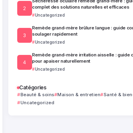
Sécheresse oculaire remède grand-mère : gu
complet des solutions naturelles et efficaces
Uncategorized
Remède grand-mère brûlure langue : guide co
soulager rapidement
Uncategorized
Remède grand-mère irritation aisselle : guide
pour apaiser naturellement
Uncategorized
Catégories
Beauté & soins
Maison & entretien
Santé & bien
Uncategorized