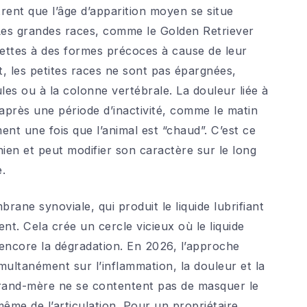
ent que l’âge d’apparition moyen se situe
 Les grandes races, comme le Golden Retriever
jettes à des formes précoces à cause de leur
t, les petites races ne sont pas épargnées,
s ou à la colonne vertébrale. La douleur liée à
ve après une période d’inactivité, comme le matin
ent une fois que l’animal est “chaud”. C’est ce
hien et peut modifier son caractère sur le long
e.
brane synoviale, qui produit le liquide lubrifiant
ent. Cela crée un cercle vicieux où le liquide
 encore la dégradation. En 2026, l’approche
imultanément sur l’inflammation, la douleur et la
e grand-mère ne se contentent pas de masquer le
même de l’articulation. Pour un propriétaire,