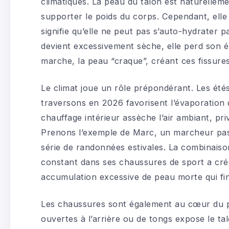
climatiques. La peau du talon est naturellem
supporter le poids du corps. Cependant, elle
signifie qu’elle ne peut pas s’auto-hydrater
devient excessivement sèche, elle perd son éla
marche, la peau “craque”, créant ces fissur
Le climat joue un rôle prépondérant. Les été
traversons en 2026 favorisent l’évaporation de
chauffage intérieur assèche l’air ambiant, pr
Prenons l’exemple de Marc, un marcheur pass
série de randonnées estivales. La combinaison
constant dans ses chaussures de sport a créé
accumulation excessive de peau morte qui fin
Les chaussures sont également au cœur du p
ouvertes à l’arrière ou de tongs expose le t