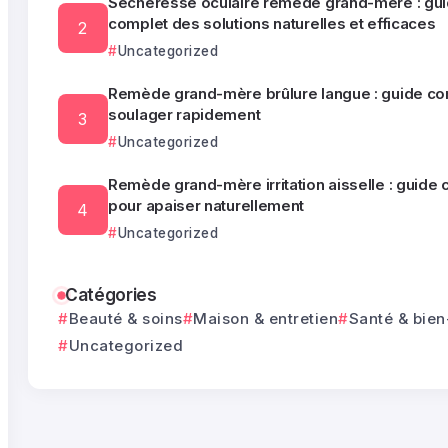
Sécheresse oculaire remède grand-mère : gu
complet des solutions naturelles et efficaces
Uncategorized
Remède grand-mère brûlure langue : guide co
soulager rapidement
Uncategorized
Remède grand-mère irritation aisselle : guide
pour apaiser naturellement
Uncategorized
Catégories
Beauté & soins
Maison & entretien
Santé & bien
Uncategorized