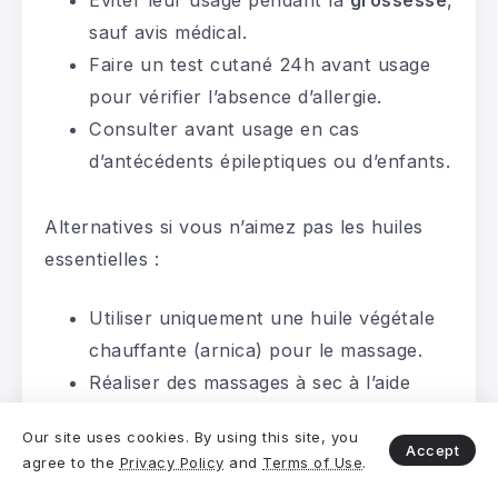
Éviter leur usage pendant la
grossesse
,
sauf avis médical.
Faire un test cutané 24h avant usage
pour vérifier l’absence d’allergie.
Consulter avant usage en cas
d’antécédents épileptiques ou d’enfants.
Alternatives si vous n’aimez pas les huiles
essentielles :
Utiliser uniquement une huile végétale
chauffante (arnica) pour le massage.
Réaliser des massages à sec à l’aide
d’une brosse douce pour stimuler la
Our site uses cookies. By using this site, you
circulation.
Accept
agree to the
Privacy Policy
and
Terms of Use
.