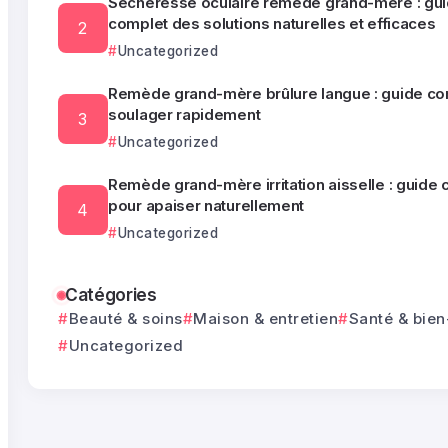
Sécheresse oculaire remède grand-mère : gu
complet des solutions naturelles et efficaces
Uncategorized
Remède grand-mère brûlure langue : guide co
soulager rapidement
Uncategorized
Remède grand-mère irritation aisselle : guide
pour apaiser naturellement
Uncategorized
Catégories
Beauté & soins
Maison & entretien
Santé & bien
Uncategorized