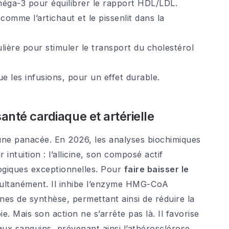
méga-3 pour équilibrer le rapport HDL/LDL.
comme l’artichaut et le pissenlit dans la
ulière pour stimuler le transport du cholestérol
que les infusions, pour un effet durable.
 santé cardiaque et artérielle
 une panacée. En 2026, les analyses biochimiques
intuition : l’allicine, son composé actif
ogiques exceptionnelles. Pour
faire baisser le
 simultanément. Il inhibe l’enzyme HMG-CoA
ines de synthèse, permettant ainsi de réduire la
. Mais son action ne s’arrête pas là. Il favorise
aux sanguins, prévenant ainsi l’athérosclérose,