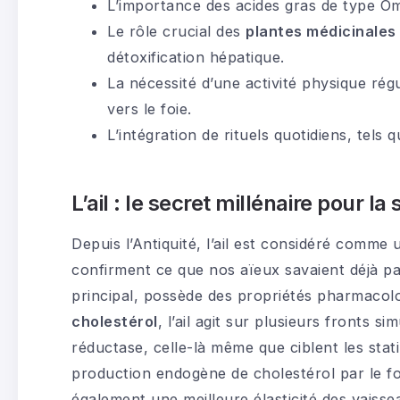
L’importance des acides gras de type O
Le rôle crucial des
plantes médicinales
détoxification hépatique.
La nécessité d’une activité physique rég
vers le foie.
L’intégration de rituels quotidiens, tels 
L’ail : le secret millénaire pour la
Depuis l’Antiquité, l’ail est considéré comme
confirment ce que nos aïeux savaient déjà par 
principal, possède des propriétés pharmacol
cholestérol
, l’ail agit sur plusieurs fronts
réductase, celle-là même que ciblent les stat
production endogène de cholestérol par le foie
également une meilleure élasticité des vaisse