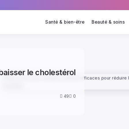
Santé & bien-être
Beauté & soins
aisser le cholestérol
49
0