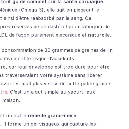
s tout
guide complet
sur la
santé cardiaque
.
olénique (Oméga-3), elle agit en piégeant le
nt ainsi d’être réabsorbé par le sang. Ce
opres réserves de cholestérol pour fabriquer de
 de LDL de façon purement mécanique et
naturel
le.
 consommation de 30 grammes de graines de lin
icativement le risque d’accidents
udre, car leur enveloppe est trop dure pour être
les traverseraient votre système sans libérer
rir les multiples vertus de cette petite graine
être
. C’est un ajout simple au yaourt, aux
n maison.
 est un autre
remède grand-mère
, il forme un gel visqueux qui capture les