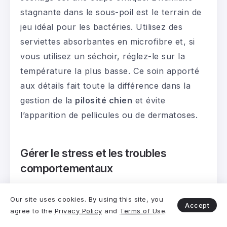
stagnante dans le sous-poil est le terrain de
jeu idéal pour les bactéries. Utilisez des
serviettes absorbantes en microfibre et, si
vous utilisez un séchoir, réglez-le sur la
température la plus basse. Ce soin apporté
aux détails fait toute la différence dans la
gestion de la
pilosité chien
et évite
l’apparition de pellicules ou de dermatoses.
Gérer le stress et les troubles
comportementaux
On sous-estime souvent l’impact des
Our site uses cookies. By using this site, you
émotions sur le corps, et les chiens ne font
Accept
agree to the
Privacy Policy
and
Terms of Use
.
pas exception. Le stress est une cause